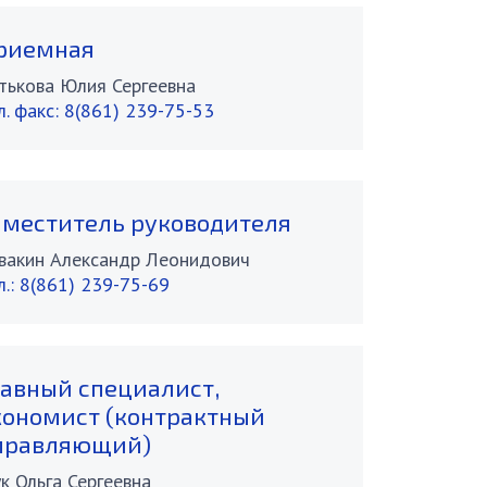
риемная
тькова Юлия Сергеевна
л. факc:
8(861) 239-75-53
аместитель руководителя
вакин Александр Леонидович
л.:
8(861) 239-75-69
лавный специалист,
кономист (контрактный
правляющий)
к Ольга Сергеевна