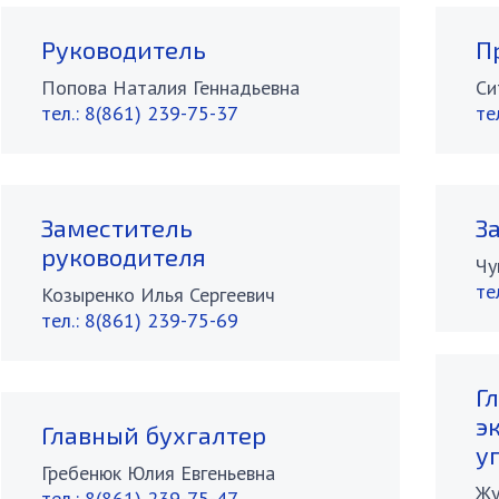
Руководитель
П
Попова Наталия Геннадьевна
Си
тел.:
8(861) 239-75-37
те
Заместитель
З
руководителя
Чу
те
Козыренко Илья Сергеевич
тел.:
8(861) 239-75-69
Г
э
Главный бухгалтер
у
Гребенюк Юлия Евгеньевна
Жу
тел.:
8(861) 239-75-47